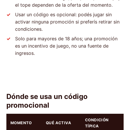
el tope dependen de la oferta del momento.
Usar un código es opcional: podés jugar sin
activar ninguna promoción si preferís retirar sin
condiciones.
Solo para mayores de 18 años; una promoción
es un incentivo de juego, no una fuente de
ingresos.
Dónde se usa un código
promocional
CONDICIÓN
MOMENTO
QUÉ ACTIVA
TÍPICA