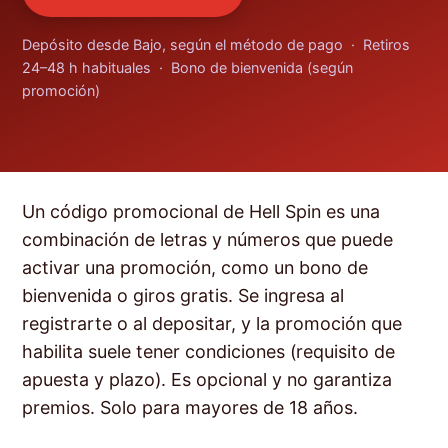
Depósito desde Bajo, según el método de pago · Retiros
24–48 h habituales · Bono de bienvenida (según
promoción)
Un código promocional de Hell Spin es una
combinación de letras y números que puede
activar una promoción, como un bono de
bienvenida o giros gratis. Se ingresa al
registrarte o al depositar, y la promoción que
habilita suele tener condiciones (requisito de
apuesta y plazo). Es opcional y no garantiza
premios. Solo para mayores de 18 años.