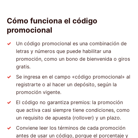
Cómo funciona el código
promocional
Un código promocional es una combinación de
letras y números que puede habilitar una
promoción, como un bono de bienvenida o giros
gratis.
Se ingresa en el campo «código promocional» al
registrarte o al hacer un depósito, según la
promoción vigente.
El código no garantiza premios: la promoción
que activa casi siempre tiene condiciones, como
un requisito de apuesta (rollover) y un plazo.
Conviene leer los términos de cada promoción
antes de usar un código, porque el porcentaje y